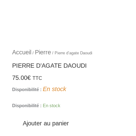
Aller
au
contenu
Accueil
Pierre
/
/ Pierre d’agate Daoudi
PIERRE D’AGATE DAOUDI
75.00
€
TTC
En stock
Disponibilité :
quantité
Disponibilité :
En stock
de
Pierre
Ajouter au panier
d'agate
Daoudi