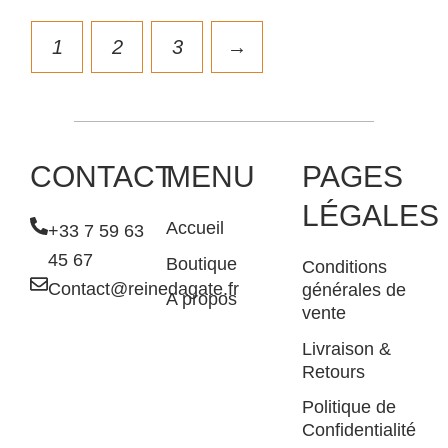
1
2
3
→
CONTACT
MENU
PAGES
LÉGALES
Accueil
+33 7 59 63
45 67
Boutique
Conditions
Contact@reinedagate.fr
générales de
A propos
vente
Livraison &
Retours
Politique de
Confidentialité