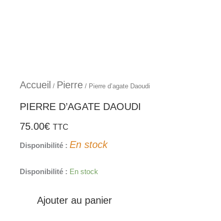
Aller
au
contenu
Accueil
Pierre
/
/ Pierre d’agate Daoudi
PIERRE D’AGATE DAOUDI
75.00
€
TTC
En stock
Disponibilité :
quantité
Disponibilité :
En stock
de
Pierre
Ajouter au panier
d'agate
Daoudi