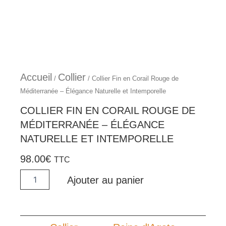
Accueil
Collier
/
/ Collier Fin en Corail Rouge de
Méditerranée – Élégance Naturelle et Intemporelle
COLLIER FIN EN CORAIL ROUGE DE
MÉDITERRANÉE – ÉLÉGANCE
NATURELLE ET INTEMPORELLE
98.00
€
TTC
quantité
Ajouter au panier
de
Collier
Fin
en
Corail