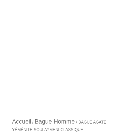
Aller
au
contenu
Accueil
Bague Homme
/
/ BAGUE AGATE
YÉMÉNITE SOULAYMENI CLASSIQUE