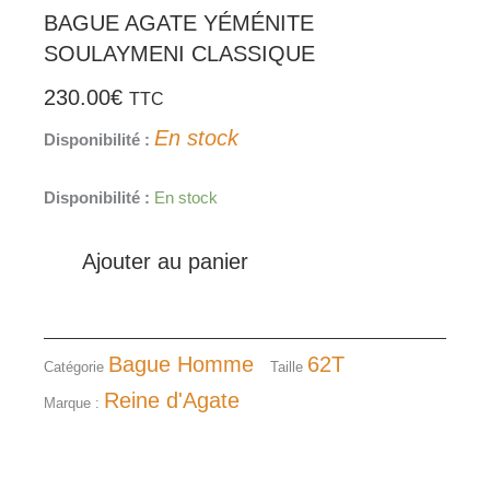
BAGUE AGATE YÉMÉNITE
SOULAYMENI CLASSIQUE
230.00
€
TTC
En stock
Disponibilité :
quantité
Disponibilité :
En stock
de
BAGUE
Ajouter au panier
AGATE
YÉMÉNITE
SOULAYMENI
CLASSIQUE
Bague Homme
62T
Catégorie
Taille
Reine d'Agate
Marque :