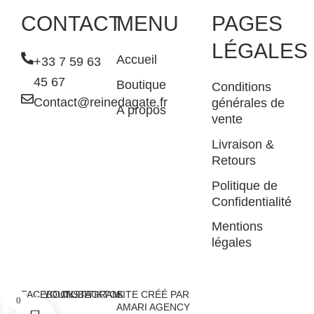
CONTACT
MENU
PAGES
LÉGALES
Accueil
+33 7 59 63
45 67
Boutique
Conditions
Contact@reinedagate.fr
générales de
A propos
vente
Livraison &
Retours
Politique de
Confidentialité
Mentions
légales
FACEBOOK
YOUTUBE
INSTAGRAM
TIKTOK
SITE CRÉÉ PAR
0
AMARI AGENCY