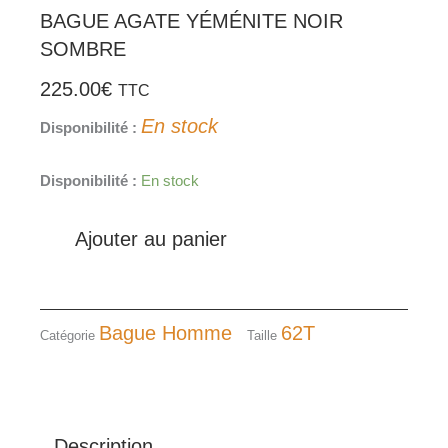
BAGUE AGATE YÉMÉNITE NOIR
SOMBRE
225.00
€
TTC
En stock
Disponibilité :
quantité
Disponibilité :
En stock
de
BAGUE
Ajouter au panier
AGATE
YÉMÉNITE
NOIR
SOMBRE
Bague Homme
62T
Catégorie
Taille
Description