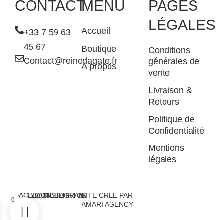
CONTACT
MENU
PAGES
LÉGALES
Accueil
+33 7 59 63
45 67
Boutique
Conditions
Contact@reinedagate.fr
générales de
A propos
vente
Livraison &
Retours
Politique de
Confidentialité
Mentions
légales
FACEBOOK
YOUTUBE
INSTAGRAM
TIKTOK
SITE CRÉÉ PAR
0
AMARI AGENCY