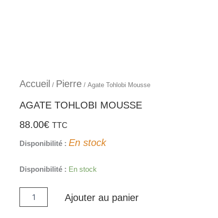
Aller
au
contenu
Accueil
Pierre
/
/ Agate Tohlobi Mousse
AGATE TOHLOBI MOUSSE
88.00
€
TTC
En stock
Disponibilité :
quantité
Disponibilité :
En stock
de
Agate
Ajouter au panier
Tohlobi
Mousse