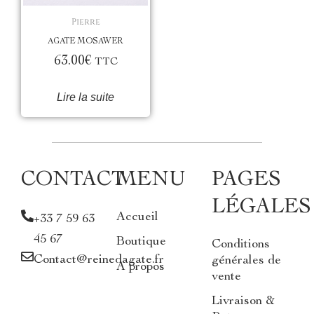
Pierre
AGATE MOSAWER
63.00
€
TTC
Lire la suite
CONTACT
MENU
PAGES
LÉGALES
Accueil
+33 7 59 63
45 67
Boutique
Conditions
Contact@reinedagate.fr
générales de
A propos
vente
Livraison &