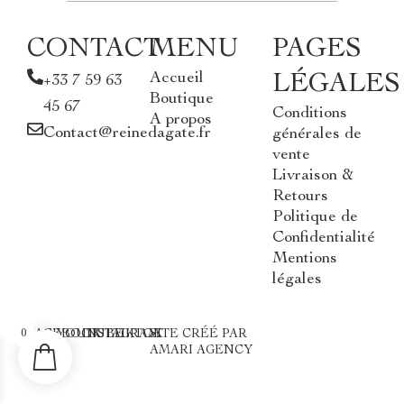
CONTACT
MENU
PAGES
Accueil
LÉGALES
+33 7 59 63
Boutique
45 67
Conditions
A propos
Contact@reinedagate.fr
générales de
vente
Livraison &
Retours
Politique de
Confidentialité
Mentions
légales
0
FACEBOOK
YOUTUBE
INSTAGRAM
TIKTOK
SITE CRÉÉ PAR
AMARI AGENCY